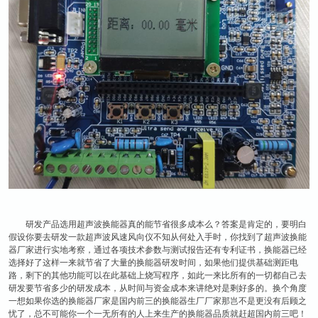
研发产品选用超声波换能器真的能节省很多成本么？答案是肯定的，要明白
假设你要去研发一款超声波风速风向仪不知从何处入手时，你找到了超声波换能
器厂家进行实地考察，通过各项技术参数与测试报告还有专利证书，换能器已经
选择好了这样一来就节省了大量的换能器研发时间，如果他们提供基础测距电
路，剩下的其他功能可以在此基础上烧写程序，如此一来比所有的一切都自己去
研发要节省多少的研发成本，从时间与资金成本来讲绝对是剩好多的。换个角度
一想如果你选的换能器厂家是国内前三的换能器生厂厂家那岂不是更没有后顾之
忧了，总不可能你一个一无所有的人上来生产的换能器品质就赶超国内前三吧！