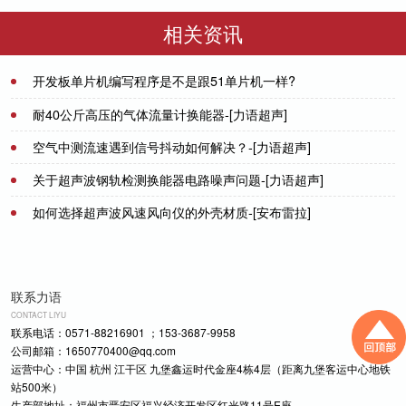
50／200-NA
DYW-1M-01F
相关资讯
开发板单片机编写程序是不是跟51单片机一样?
2021-07-20
耐40公斤高压的气体流量计换能器-[力语超声]
空气中测流速遇到信号抖动如何解决？-[力语超声]
2021-06-15
关于超声波钢轨检测换能器电路噪声问题-[力语超声]
2023-01-31
如何选择超声波风速风向仪的外壳材质-[安布雷拉]
2023-04-24
2022-02-12
联系力语
CONTACT LIYU
联系电话：0571-88216901 ；153-3687-9958
公司邮箱：1650770400@qq.com
运营中心：中国 杭州 江干区 九堡鑫运时代金座4栋4层（距离九堡客运中心地铁
站500米）
生产部地址：福州市晋安区福兴经济开发区红光路11号E座