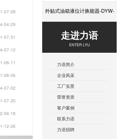
外贴式油箱液位计换能器-DYW-
1-07-08
4-04-29
+
2M-01F
走进力语
1-07-31
ENTER LYU
4-07-12
1-06-11
力语简介
企业风采
1-08-06
工厂实景
4-07-02
荣誉资质
1-07-20
客户案例
2-06-18
联系力语
1-12-26
力语招聘