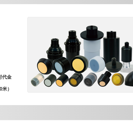
时代金
0米）