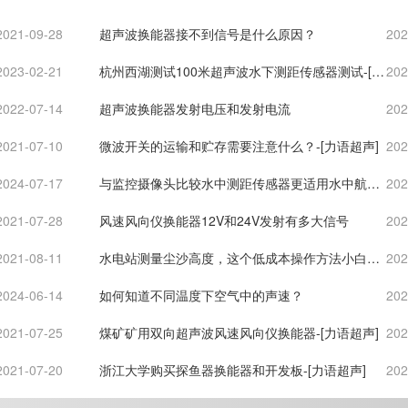
2021-09-28
超声波换能器接不到信号是什么原因？
202
2023-02-21
杭州西湖测试100米超声波水下测距传感器测试-[力
202
语超声]
2022-07-14
超声波换能器发射电压和发射电流
202
2021-07-10
微波开关的运输和贮存需要注意什么？-[力语超声]
202
2024-07-17
与监控摄像头比较水中测距传感器更适用水中航器
202
避障-[力语超声]
2021-07-28
风速风向仪换能器12V和24V发射有多大信号
202
2021-08-11
水电站测量尘沙高度，这个低成本操作方法小白也
202
能学会！-[力语超声]
2024-06-14
如何知道不同温度下空气中的声速？
202
2021-07-25
煤矿矿用双向超声波风速风向仪换能器-[力语超声]
202
2021-07-20
浙江大学购买探鱼器换能器和开发板-[力语超声]
202