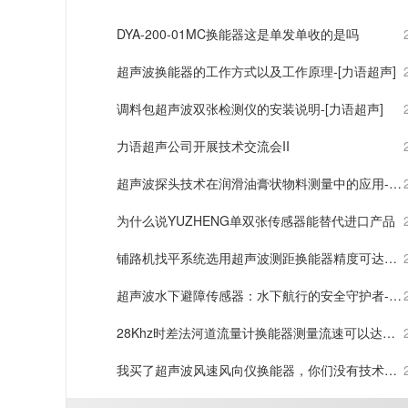
DYA-200-01MC换能器这是单发单收的是吗
超声波换能器的工作方式以及工作原理-[力语超声]
调料包超声波双张检测仪的安装说明-[力语超声]
力语超声公司开展技术交流会II
超声波探头技术在润滑油膏状物料测量中的应用-
[力语超声]
为什么说YUZHENG单双张传感器能替代进口产品
铺路机找平系统选用超声波测距换能器精度可达到
1mm误差
超声波水下避障传感器：水下航行的安全守护者-
[力语超声]
28Khz时差法河道流量计换能器测量流速可以达到
1%的误差
我买了超声波风速风向仪换能器，你们没有技术手
册，我怎么用？