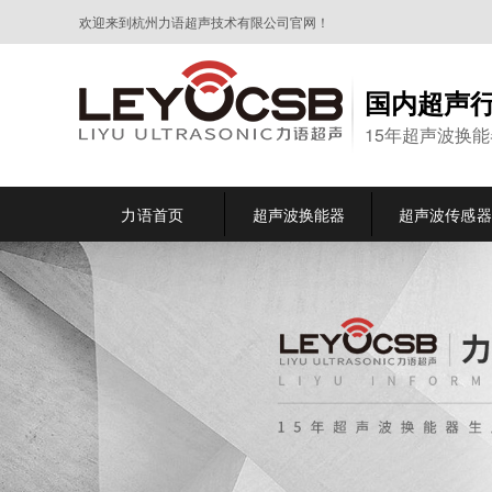
欢迎来到杭州力语超声技术有限公司官网！
国内超声
15年超声波换
力语首页
超声波换能器
超声波传感器