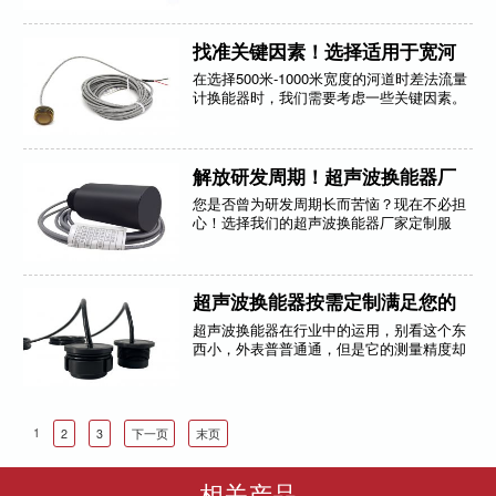
比如它测量双张的时候，它测成一张，其主
要原因是：第一可能是电源部分出现的干
扰，当现场有变频器或者有电动机这种情
找准关键因素！选择适用于宽河
况；第二是空气中带来的干扰，比如在硅片
道的时差法流量计换能器！-[力语
在选择500米-1000米宽度的河道时差法流量
的生产线上面。
计换能器时，我们需要考虑一些关键因素。
超声]
首先是灵敏度，其次是频率，最后是发射角
度。那么，为什么选择时差法流量计换能器
呢？首先，时差法流量计换能器具有高精度
的测量能力，可以满足精细化、准确性的要
解放研发周期！超声波换能器厂
求。其次，时差法流量计换能器具有频率
家定制，加速您的产品进程-[力语
您是否曾为研发周期长而苦恼？现在不必担
低、发射角度大的特点，可以适应不同宽度
心！选择我们的超声波换能器厂家定制服
河道的测量需求。最后，时差法流量计换能
超声]
务，减少您的研发周期，迅速开启产品新篇
器的可靠性和稳定性也是选择的重要理由。
章！
超声波换能器按需定制满足您的
需求-[力语超声]
超声波换能器在行业中的运用，别看这个东
西小，外表普普通通，但是它的测量精度却
很高，就算你的眼神再锐利，也不敌超声波
换能器的心灵之眼！它能准确测量出各种尺
寸，省时又省心！
最让人赞叹的是，超声波换能器还能根据客
1
2
3
下一页
末页
户的要求进行按需定制！无论你需要什么样
的形状、尺寸、材质，它都能满足你的需
求！我们会帮您解决设计、制图、参数等需
相关产品