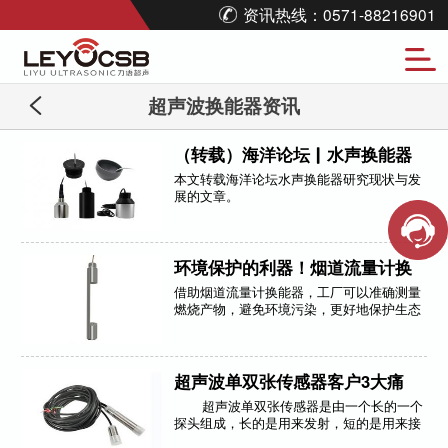
资讯热线：0571-88216901
超声波换能器资讯
（转载）海洋论坛▏水声换能器
研究现状与发展-[力语超声]
本文转载海洋论坛水声换能器​研究现状与发
展的文章。
环境保护的利器！烟道流量计换
能器大揭秘！-[力语超声]
借助烟道流量计换能器，工厂可以准确测量
燃烧产物，避免环境污染，更好地保护生态
环境。
超声波单双张传感器客户3大痛
点-[力语超声]
超声波单双张传感器是由一个长的一个
探头组成，长的是用来发射，短的是用来接
收。在生产过程中，有时探头会出现误报，