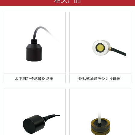
求，售后服务有保障。
水下测距传感器换能器-
外贴式油箱液位计换能器-
DYW-40／200-NA
DYW-2M-01F