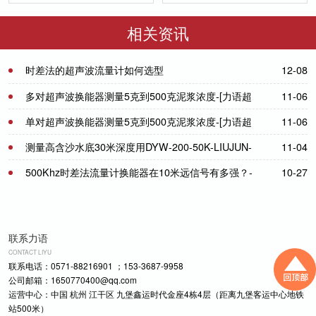
50／200-NA
DYW-1M-01F
相关资讯
时差法的超声波流量计如何选型
12-08
多对超声波换能器测量5克到500克泥浆浓度-[力语超
11-06
声]
单对超声波换能器测量5克到500克泥浆浓度-[力语超
11-06
声]
测量高含沙水底30米深度用DYW-200-50K-LIUJUN-
11-04
[力语超声]
500Khz时差法流量计换能器在10米远信号有多强？-
10-27
[力语超声]
联系力语
CONTACT LIYU
联系电话：0571-88216901 ；153-3687-9958
公司邮箱：1650770400@qq.com
运营中心：中国 杭州 江干区 九堡鑫运时代金座4栋4层（距离九堡客运中心地铁
站500米）