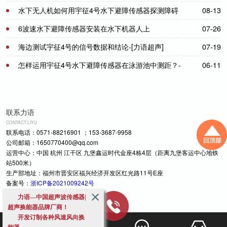
水下无人机如何用宇征4号水下避障传感器探测障碍
08-13
物
6波速水下避障传感器安装在水下机器人上
07-26
海边测试宇征4号的信号数据和结论-[力语超声]
07-19
怎样运用宇征4号水下避障传感器在泳游池中测距？-
06-11
[力语超声]
联系力语
CONTACT LIYU
联系电话：0571-88216901 ；153-3687-9958
公司邮箱：1650770400@qq.com
运营中心：中国 杭州 江干区 九堡鑫运时代金座4栋4层（距离九堡客运中心地铁
站500米）
生产部地址：福州市晋安区福兴经济开发区红光路11号E座
备案号：
浙ICP备2021009242号
力语—中国超声波传感器|
超声换能器品牌厂商！
开发订制各种风速风向换