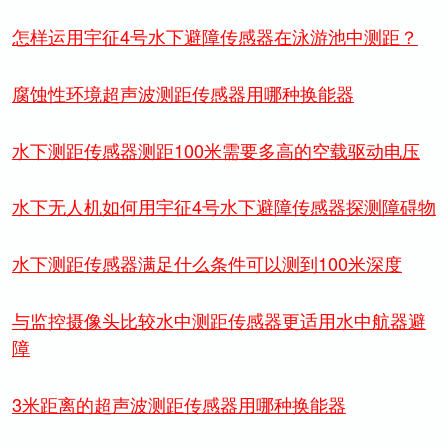
怎样运用宇征4号水下避障传感器在泳游池中测距？
腐蚀性环境超声波测距传感器用哪种换能器
水下测距传感器测距100米需要多高的空载驱动电压
水下无人机如何用宇征4号水下避障传感器探测障碍物
水下测距传感器满足什么条件可以测到100米深度
与监控摄像头比较水中测距传感器更适用水中航器避
障
3米距离的超声波测距传感器用哪种换能器