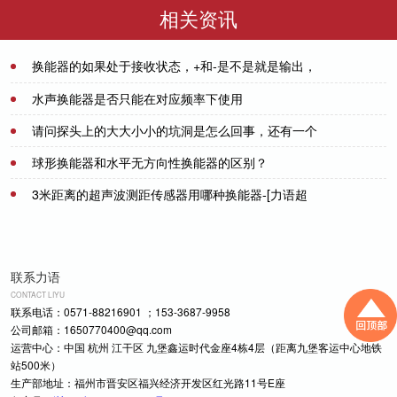
相关资讯
换能器的如果处于接收状态，+和-是不是就是输出，
这时候不用给它供电驱动吗？
2021-07-08
水声换能器是否只能在对应频率下使用
请问探头上的大大小小的坑洞是怎么回事，还有一个
2021-07-21
小孔没拍出来，已经通入了探头元件内部。
球形换能器和水平无方向性换能器的区别？
2021-07-20
3米距离的超声波测距传感器用哪种换能器-[力语超
2021-07-08
声]
2021-06-16
联系力语
CONTACT LIYU
联系电话：0571-88216901 ；153-3687-9958
公司邮箱：1650770400@qq.com
运营中心：中国 杭州 江干区 九堡鑫运时代金座4栋4层（距离九堡客运中心地铁
站500米）
生产部地址：福州市晋安区福兴经济开发区红光路11号E座