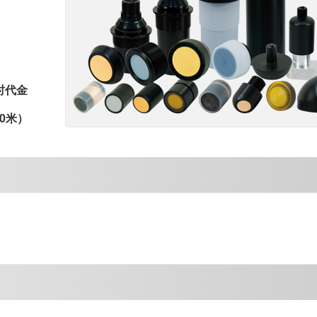
时代金
0米）