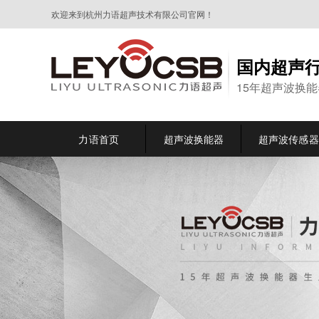
欢迎来到杭州力语超声技术有限公司官网！
国内超声
15年超声波换
力语首页
超声波换能器
超声波传感器