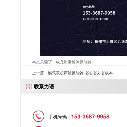
本文关键字：成孔质量检测换能器
上一篇：燃气表超声波换能器-省心省力省成本就
联系力语
选-[力语超声]
153-3687-9958
手机号码：