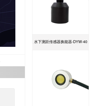
水下测距传感器换能器-DYW-40
+
／200-NA
影