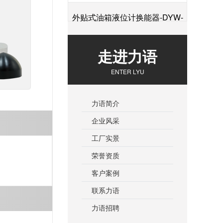
外贴式油箱液位计换能器-DYW-
+
2M-01F
走进力语
ENTER LYU
力语简介
企业风采
工厂实景
荣誉资质
客户案例
联系力语
力语招聘