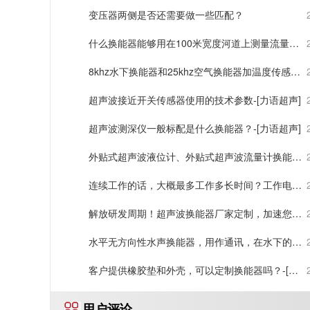
变压器两侧是否还需要做一些匹配？
什么换能器能够用在100米宽度河道上测量流量？-
[力语超声]
8khz水下换能器和25khz空气换能器加温度传感
器，多少钱？
超声波接近开关传感器使用的技术参数-[力语超声]
超声波测深仪一般标配是什么换能器？-[力语超声]
外贴式超声波液位计、外贴式超声波流量计换能器
选用那款？-[力语超声]
连续工作的话，大概最多工作多长时间？工作电压
是300V
解放研发周期！超声波换能器厂家定制，加速您的
产品进程-[力语超声]
水平无方向性水声换能器，用作通讯，在水下的通
讯距离有多远？-[力语超声]
客户提供橡胶垫和外壳，可以定制换能器吗？-[力
语超声]
用户评论