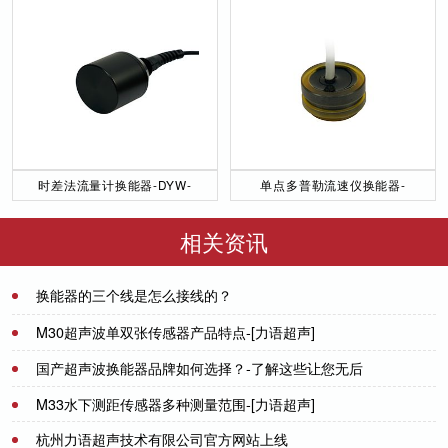
时差法流量计换能器-DYW-
单点多普勒流速仪换能器-
50／200-NA
DYW-1M-01F
相关资讯
换能器的三个线是怎么接线的？
2021-07-08
M30超声波单双张传感器产品特点-[力语超声]
国产超声波换能器品牌如何选择？-了解这些让您无后
2023-07-27
顾之忧-[力语超声]
M33水下测距传感器多种测量范围-[力语超声]
2021-08-10
杭州力语超声技术有限公司官方网站上线
2022-07-13