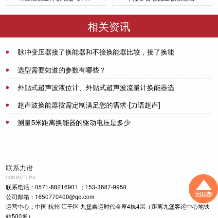
50／200-NA
DYW-1M-01F
相关资讯
脉冲变压器接了换能器和不接换能器比较，接了换能
器波形会变形。
2021-07-21
选型需要知道的参数有哪些？
外贴式超声波液位计、外贴式超声波流量计换能器选
2021-07-08
用那款？-[力语超声]
超声波换能器按需定制满足您的需求-[力语超声]
2021-07-01
测量5米距离换能器的驱动电压是多少
2023-09-20
2021-09-28
联系力语
CONTACT LIYU
联系电话：0571-88216901 ；153-3687-9958
公司邮箱：1650770400@qq.com
运营中心：中国 杭州 江干区 九堡鑫运时代金座4栋4层（距离九堡客运中心地铁
站500米）