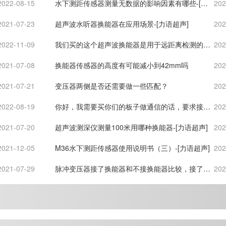
2022-08-15
水下测距传感器测量无数据的影响因素有哪些-[力
202
语超声]
2021-07-23
超声波水听器换能器在应用场景-[力语超声]
202
2022-11-09
我们买的这个超声波换能器是用于远距离检测的，
202
工作电压太高了，我们用于通信，要求的通信距离
2021-07-08
换能器传感器的高度有可能减小到42mm吗
202
很近，大概半
2021-07-21
变压器两侧是否还需要做一些匹配？
202
2022-08-19
你好，我需要买你们的板子做通信的话，要求接收
202
电路的信号经过放大滤波后，直接连到单片机引
2021-07-20
超声波测深仪测量100米用哪种换能器-[力语超声]
202
脚，而不需要通
2021-12-05
M36水下测距传感器使用说明书（三）-[力语超声]
202
2021-07-29
脉冲变压器接了换能器和不接换能器比较，接了换
202
能器波形会变形。