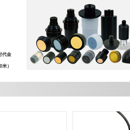
时代金
0米）