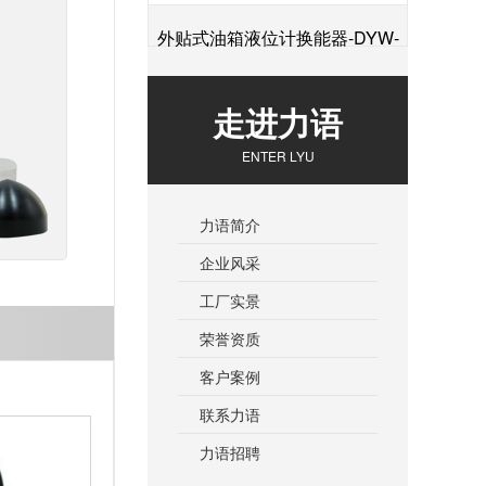
外贴式油箱液位计换能器-DYW-
+
2M-01F
走进力语
ENTER LYU
力语简介
企业风采
工厂实景
荣誉资质
客户案例
联系力语
力语招聘