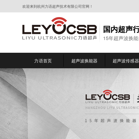
欢迎来到杭州力语超声技术有限公司官网！
国内超声
15年超声波换
力语首页
超声波换能器
超声波传感器