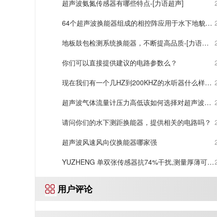
超声波氨氮传感器有哪些特点-[力语超声]
64个超声波换能器组成的相控阵应用于水下地貌扫
描
地板鼓包检测系统换能器，不断提高品质-[力语超
声]
你们可以直接提供建议的电路参数么？
现在我们有一个几HZ到200KHZ的水听器什么样的
换能器能够和水听器匹配工作？
超声波气体流量计压力高低该如何选择对超声波换
能器-[力语超声]
请问你们的水下测距换能器，提供相关的电路吗？
超声波风速风向仪换能器哪家强
YUZHENG 单双张传感器抗74%干扰,测量厚薄可自
动切换厂家直销
用户评论