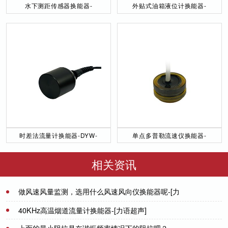
水下测距传感器换能器-
外贴式油箱液位计换能器-
DYW-40／200-NA
DYW-2M-01F
时差法流量计换能器-DYW-
单点多普勒流速仪换能器-
50／200-NA
DYW-1M-01F
相关资讯
做风速风量监测，选用什么风速风向仪换能器呢-[力
语超声]
2022-07-20
40KHz高温烟道流量计换能器-[力语超声]