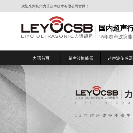
欢迎来到杭州力语超声技术有限公司官网！
国内超声
15年超声波换
力语首页
超声波换能器
超声波传感器