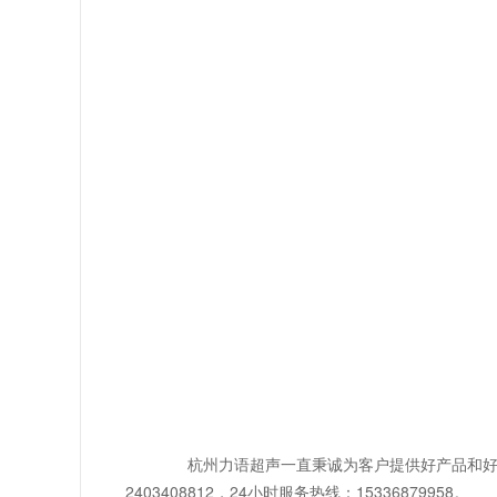
杭州力语超声一直秉诚为客户提供好产品和好服
2403408812，24小时服务热线：15336879958。