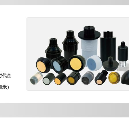
时代金
0米）