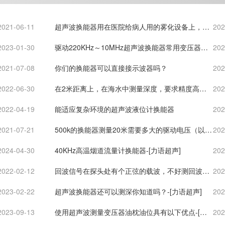
2021-06-11
超声波换能器用在医院给病人用的雾化设备上，在
202
这种工作条件下，换能器寿命会不会衰减？
2023-01-30
驱动220KHz～10MHz超声波换能器常用变压器选
202
型资料（二）-[力语超声]
2021-07-08
你们的换能器可以直接接示波器吗？
202
2022-06-30
在2米距离上，在海水中测量深度，要求精度高，
202
请问能够做到多少精度？-[力语超声]
2022-04-19
能适应复杂环境的超声波液位计换能器
202
2021-07-21
500k的换能器测量20米需要多大的驱动电压（以及
202
回波幅度）？
2024-04-30
40KHz高温烟道流量计换能器-[力语超声]
202
2022-02-12
回波信号在探头处有个正弦的载波，不好测回波信
202
号电压，所以取得是同一块电路板的同一个点
2023-02-22
超声波换能器还可以测深你知道吗？-[力语超声]
202
2023-09-13
使用超声波测量变压器油枕油位具有以下优点-[力
202
语超声]