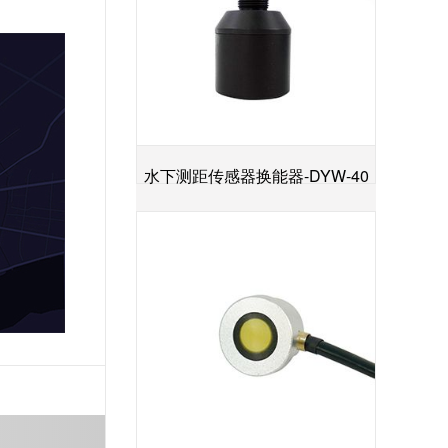
水下测距传感器换能器-DYW-40
+
／200-NA
语