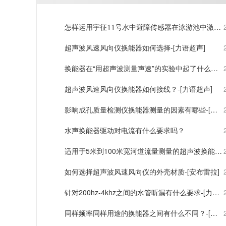
怎样运用宇征11号水中避障传感器在泳游池中激光
测距？-[力语超声]
超声波风速风向仪换能器如何选择-[力语超声]
换能器在“用超声波测量声速”的实验中起了什么作
用？
超声波风速风向仪换能器如何接线？-[力语超声]
影响成孔质量检测仪换能器测量的因素有哪些-[力
语超声]
水声换能器驱动对电流有什么要求吗？
适用于5米到100米宽河道流量测量的超声波换能器
检测报告-[力语超声]
如何选择超声波风速风向仪的外壳材质-[安布雷拉]
针对200hz-4khz之间的水管听漏有什么要求-[力语
超声]
同样频率同样用途的换能器之间有什么不同？-[力
语超声]