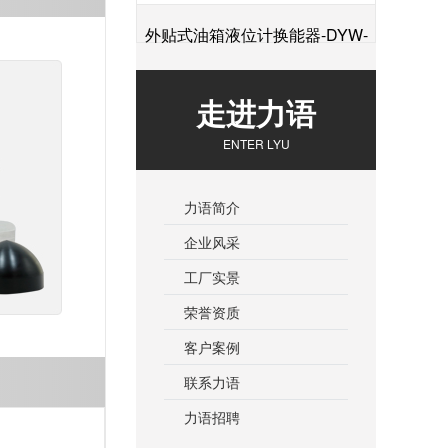
外贴式油箱液位计换能器-DYW-
+
2M-01F
走进力语
ENTER LYU
力语简介
企业风采
工厂实景
荣誉资质
客户案例
联系力语
力语招聘