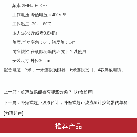
频率
:2MHz±60KHz
工作电压
:峰值电压＜400VPP
工作温度
:-20～+80℃
压力
:≤8公斤或者0.8MPa
角度
:半功率角：6°，锐度角：14°
耐腐蚀性
:在弱酸弱碱的环境下可以使用
安装尺寸
:外径30mm
配套电缆：
7米，一米连接换能器，6米连接接口。4芯屏蔽电缆。
上一篇：
超声波换能器有哪些分类？-[力语超声]
下一篇：
外贴式超声波液位计，外贴式超声波流量计换能器的单价-
[力语超声]
推荐产品