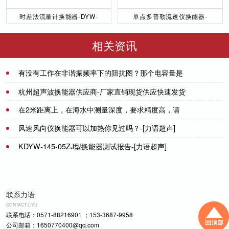
时差法流量计换能器-DYW-
单点多普勒流速仪换能器-
50／200-NA
DYW-1M-01F
相关资讯
有没有工作在非谐振频率下的阻抗图？那个电容量是
在1kHz时的情况，那其他频率下是差不多么
2021-07-20
杭州超声波换能器供应商-厂家直销现货供应快速发货
在2米距离上，在海水中测量深度，要求精度高，请
2021-08-09
问能够做到多少精度？-[力语超声]
风速风向仪换能器可以加热你见过吗？-[力语超声]
2021-07-01
KDYW-145-05ZJ型换能器测试报告-[力语超声]
2022-09-26
2022-09-13
联系力语
CONTACT LIYU
联系电话：0571-88216901 ；153-3687-9958
公司邮箱：1650770400@qq.com