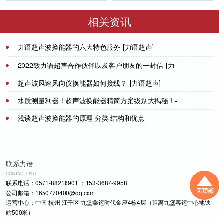
50／200-NA
DYW-1M-01F
相关资讯
力语超声波换能器的六大特色服务-[力语超声]
2021-06-04
2022致力语超声合作伙伴以及客户朋友的一封信-[力
语超声]
超声波风速风向仪换能器如何接线？-[力语超声]
2022-01-26
水质测量利器！超声波换能器精简方案级别大揭秘！-
2022-06-30
[力语超声]
浅谈超声波换能器的原理 分类 结构和优点
2024-04-10
2021-12-03
联系力语
CONTACT LIYU
联系电话：0571-88216901 ；153-3687-9958
公司邮箱：1650770400@qq.com
运营中心：中国 杭州 江干区 九堡鑫运时代金座4栋4层（距离九堡客运中心地铁
站500米）