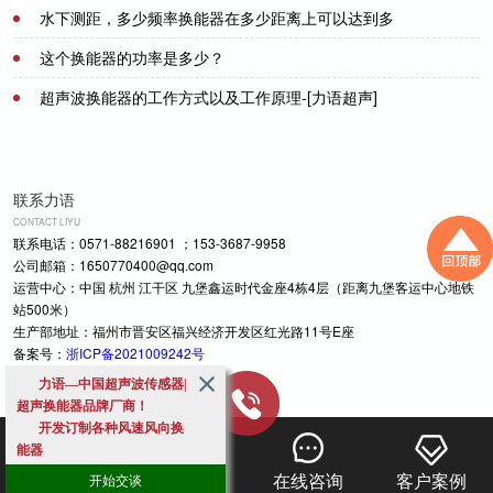
恼-[力语超声]
水下测距，多少频率换能器在多少距离上可以达到多
2022-09-19
少精度。
这个换能器的功率是多少？
2021-07-08
超声波换能器的工作方式以及工作原理-[力语超声]
2021-07-21
2023-02-21
联系力语
CONTACT LIYU
联系电话：0571-88216901 ；153-3687-9958
公司邮箱：1650770400@qq.com
运营中心：中国 杭州 江干区 九堡鑫运时代金座4栋4层（距离九堡客运中心地铁
站500米）
生产部地址：福州市晋安区福兴经济开发区红光路11号E座
备案号：
浙ICP备2021009242号
力语—中国超声波传感器|
超声换能器品牌厂商！
开发订制各种风速风向换
能器
测距测流等各种检测换能
力语首页
产品中心
在线咨询
客户案例
开始交谈