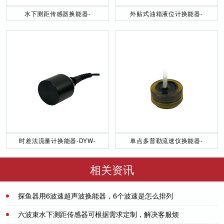
水下测距传感器换能器-
外贴式油箱液位计换能器-
DYW-40／200-NA
DYW-2M-01F
时差法流量计换能器-DYW-
单点多普勒流速仪换能器-
50／200-NA
DYW-1M-01F
相关资讯
探鱼器用6波速超声波换能器，6个波速是怎么排列
的？-[力语超声]
2021-07-01
六波束水下测距传感器可根据需求定制，解决客服烦