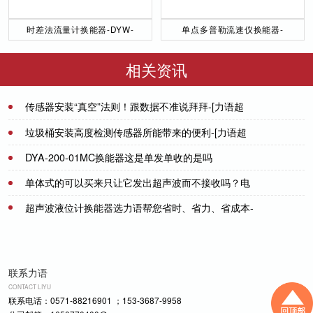
时差法流量计换能器-DYW-
单点多普勒流速仪换能器-
50／200-NA
DYW-1M-01F
相关资讯
传感器安装“真空”法则！跟数据不准说拜拜-[力语超
声]
2024-05-30
垃圾桶安装高度检测传感器所能带来的便利-[力语超
声]
DYA-200-01MC换能器这是单发单收的是吗
2021-07-13
单体式的可以买来只让它发出超声波而不接收吗？电
2021-09-28
路上不接某些部位？
超声波液位计换能器选力语帮您省时、省力、省成本-
2021-07-20
[力语超声]
2021-06-03
联系力语
CONTACT LIYU
联系电话：0571-88216901 ；153-3687-9958