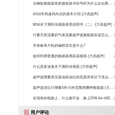
当钢轨换能器发射接收脉冲信号时为什么左右两边
接收信号不一样-[力语超声]
2022年风速风向仪的基本介绍-[力语超声]
M36水下测距传感器使用说明书（二）-[力语超声]
计量天然流量的气体流量超声波换能器应该怎么
选？
开发板单片机的编程语言是什么?
如何利用普通的换能器测高温烟道-[力语超声]
什么是多波束水下测距传感器-[力语超声]
超声波测量变压器油枕油位的高度具有以下优点-
[力语超声]
超声波泥位计测量5米10米范围用哪种换能器-[力语
超声]
在现有的电路上，什么都不改，换上DYA-64-05EA
之后，当反射板距离探头1.5m之后，示波器上就
用户评论