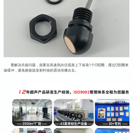
要解决共振问题，就要在风速风向仪底座上下各装1个O型圈，通过O型圈来
做缓冲，避免换能器发射时候的震动传播出去。