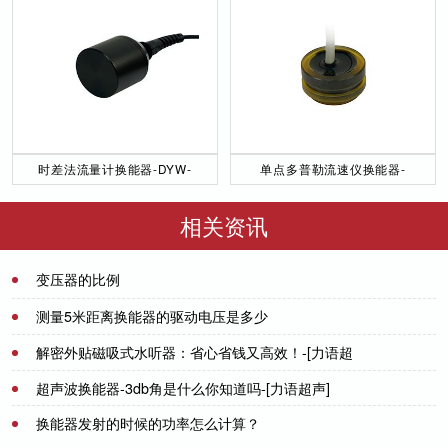
时差法流量计换能器-DYW-
单点多普勒流速仪换能器-
50／200-NA
DYW-1M-01F
相关资讯
变压器的比例
2021-07-08
测量5米距离换能器的驱动电压是多少
解密外贴磁吸式水听器：省心省钱又高效！-[力语超
2021-09-28
声]
超声波换能器-3db角是什么你知道吗-[力语超声]
2023-12-11
换能器发射的时候的功率怎么计算？
2022-05-19