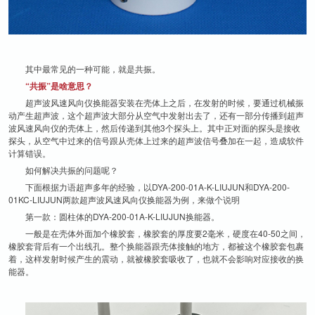
其中最常见的一种可能，就是共振。
“共振”是啥意思？
超声波
风速风向仪换能器安装在壳体上之后，在发射的时候，要通过机械振
动产生超声波，这个超声波大部分从空气中发射出去了，还有一部分传播到超声
波风速风向仪的壳体上，然后传递到其他3个探头上。其中正对面的探头是接收
探头，从空气中过来的信号跟从壳体上过来的超声波信号叠加在一起，造成软件
计算错误。
如何解决共振的问题呢？
下面根据力语超声多年的经验，以DYA-200-01A-K-LIUJUN和DYA-200-
01KC-LIUJUN两款超声波风速风向仪换能器为例，来做个说明
第一款：圆柱体的DYA-200-01A-K-LIUJUN换能器。
一般是在壳体外面加个橡胶套，橡胶套的厚度要2毫米，硬度在40-50之间，
橡胶套背后有一个出线孔。整个换能器跟壳体接触的地方，都被这个橡胶套包裹
着，这样发射时候产生的震动，就被橡胶套吸收了，也就不会影响对应接收的换
能器。