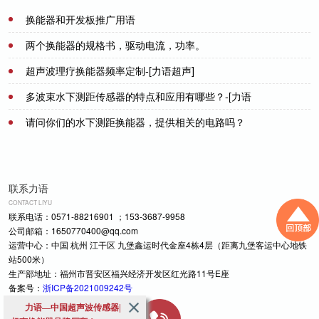
换能器和开发板推广用语
2021-07-08
两个换能器的规格书，驱动电流，功率。
超声波理疗换能器频率定制-[力语超声]
2021-07-21
多波束水下测距传感器的特点和应用有哪些？-[力语
2022-07-26
超声]
请问你们的水下测距换能器，提供相关的电路吗？
2022-05-28
2021-07-20
联系力语
CONTACT LIYU
联系电话：0571-88216901 ；153-3687-9958
公司邮箱：1650770400@qq.com
运营中心：中国 杭州 江干区 九堡鑫运时代金座4栋4层（距离九堡客运中心地铁
站500米）
生产部地址：福州市晋安区福兴经济开发区红光路11号E座
备案号：
浙ICP备2021009242号
力语—中国超声波传感器|