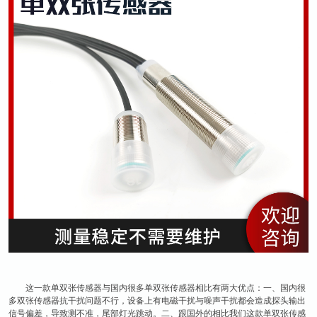
这一款单双张传感器与国内很多单双张传感器相比有两大优点：一、国内很
多双张传感器抗干扰问题不行，设备上有电磁干扰与噪声干扰都会造成探头输出
信号偏差，导致测不准，尾部灯光跳动。二、跟国外的相比我们这款单双张传感