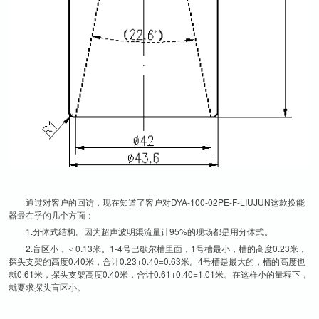
通过对客户的回访，现在知道了客户对DYA-100-02PE-F-LIUJUN这款换能
器最在乎的几个方面：
1.分体式结构。因为超声波明渠流量计95%的现场都是用分体式。
2.盲区小，＜0.13米。1-4号巴歇尔槽里面，1号槽最小，槽的高度0.23米，
探头支架的高度0.40米，合计0.23+0.40=0.63米。4号槽是最大的，槽的高度也
就0.61米，探头支架高度0.40米，合计0.61+0.40=1.01米。在这样小的量程下，
就要求探头盲区小。