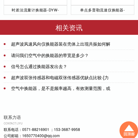
时差法流量计换能器-DYW-
单点多普勒流速仪换能器-
50／200-NA
DYW-1M-01F
相关资讯
超声波风速风向仪换能器装在壳体上出现共振如何解
决？-[力语超声]
2023-02-06
请问我们空气中的换能器的带宽是多少？
信号怎么通过换能器发出去？
2021-07-08
超声波双张传感器和电磁双张传感器优缺点比较-[力
2021-07-20
语超声]
空气中换能器，是不是频率越高，有效测量范围，或
2022-10-27
者有效作用范围就越小？
2021-07-21
联系力语
CONTACT LIYU
联系电话：0571-88216901 ；153-3687-9958
公司邮箱：1650770400@qq.com