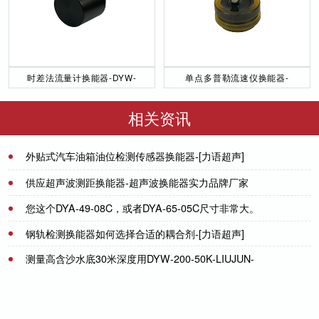
时差法流量计换能器-DYW-
单点多普勒流速仪换能器-
50／200-NA
DYW-1M-01F
相关资讯
外贴式汽车油箱油位检测传感器换能器-[力语超声]
2021-10-19
供应超声波测距换能器-超声波换能器实力品牌厂家
您这个DYA-49-08C，或者DYA-65-05C尺寸非常大。
2021-08-09
回波幅度也非常大。380mV
钢轨检测换能器如何选择合适的耦合剂-[力语超声]
2021-07-21
测量高含沙水底30米深度用DYW-200-50K-LIUJUN-
2023-03-15
[力语超声]
2021-11-04