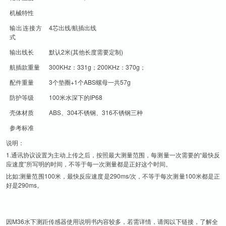
机械特性
输出连接方
4芯出线/航插出线
式
输出线长
默认2米(其他长度需要定制)
航插款重量
300KHz：331g；200KHz：370g；
配件重量
3个垫圈+1个ABS螺母一共57g
防护等级
100米水深下的IP68
壳体材质
ABS、304不锈钢、316不锈钢三种
参考标准
说明：
1.通讯协议设置为主动上传之后，按照最大测量范围，每测量一次需要的“最快反
应速度”所写明的时间，不等于每一次测量都是正好这个时间。
比如:测量范围100米，最快反应速度是290ms/次，不等于每次测量100米都是正
好是290ms。
因M36水下测距传感器使用说明书内容较多，若需详情，请阅以下链接，了解全