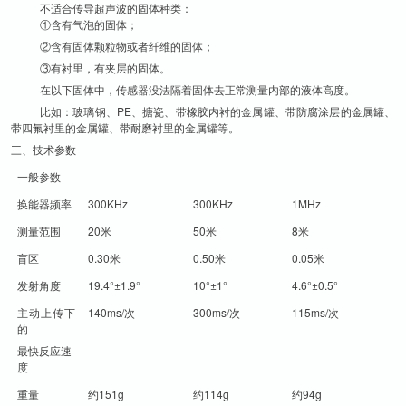
不适合传导超声波的固体种类：
①含有气泡的固体；
②含有固体颗粒物或者纤维的固体；
③有衬里，有夹层的固体。
在以下固体中，传感器没法隔着固体去正常测量内部的液体高度。
比如：玻璃钢、PE、搪瓷、带橡胶内衬的金属罐、带防腐涂层的金属罐、
带四氟衬里的金属罐、带耐磨衬里的金属罐等。
三、技术参数
一般参数
换能器频率
300KHz
300KHz
1MHz
测量范围
20米
50米
8米
盲区
0.30米
0.50米
0.05米
发射角度
19.4°±1.9°
10°±1°
4.6°±0.5°
主动上传下
140ms/次
300ms/次
115ms/次
的
最快反应速
度
重量
约151g
约114g
约94g