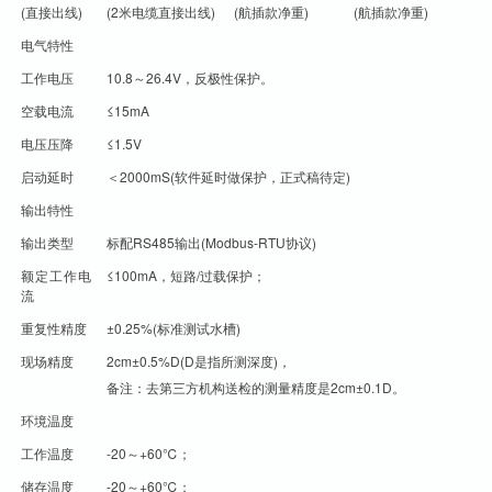
(直接出线)
(2米电缆直接出线)
(航插款净重)
(航插款净重)
电气特性
工作电压
10.8～26.4V，反极性保护。
空载电流
≤15mA
电压压降
≤1.5V
启动延时
＜2000mS(软件延时做保护，正式稿待定)
输出特性
输出类型
标配RS485输出(Modbus-RTU协议)
额定工作电
≤100mA，短路/过载保护；
流
重复性精度
±0.25%(标准测试水槽)
现场精度
2cm±0.5%D(D是指所测深度)，
备注：去第三方机构送检的测量精度是2cm±0.1D。
环境温度
工作温度
-20～+60℃；
储存温度
-20～+60℃；