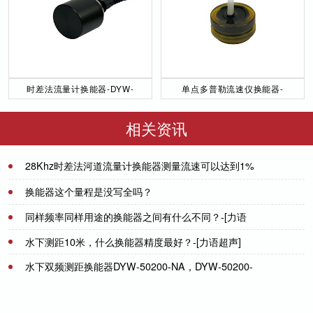
时差法流量计换能器-DYW-
单点多普勒流速仪换能器-
50／200-NA
DYW-1M-01F
相关资讯
28Khz时差法河道流量计换能器测量流速可以达到1%
的误差
2021-07-25
换能器这个量程是没写全吗？
同样频率同样用途的换能器之间有什么不同？-[力语
2021-09-29
超声]
水下测距10米，什么换能器精度最好？-[力语超声]
2023-09-13
水下双频测距换能器DYW-50200-NA，DYW-50200-
2021-07-01
NB-[力语超声]
2022-08-18