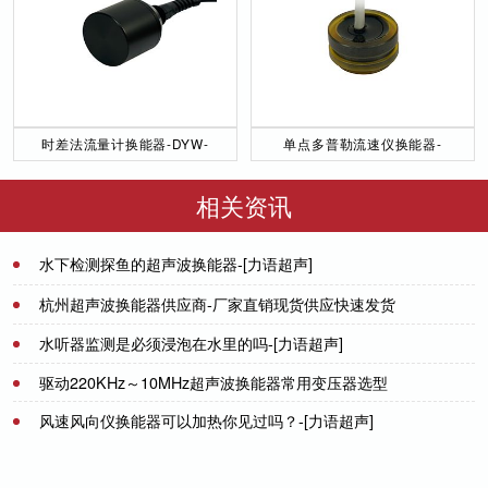
时差法流量计换能器-DYW-
单点多普勒流速仪换能器-
50／200-NA
DYW-1M-01F
相关资讯
水下检测探鱼的超声波换能器-[力语超声]
2022-01-06
杭州超声波换能器供应商-厂家直销现货供应快速发货
水听器监测是必须浸泡在水里的吗-[力语超声]
2021-08-10
驱动220KHz～10MHz超声波换能器常用变压器选型
2023-05-15
资料（二）-[力语超声]
风速风向仪换能器可以加热你见过吗？-[力语超声]
2024-02-05
2022-09-26