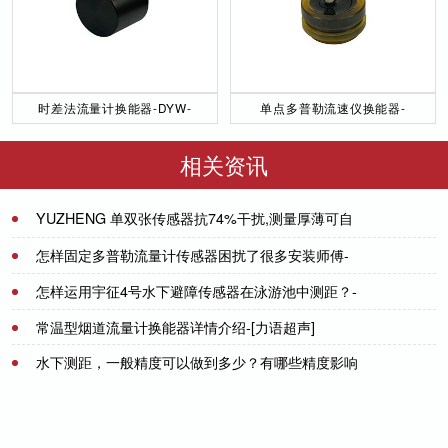
时差法流量计换能器-DYW-
单点多普勒流速仪换能器-
50／200-NA
DYW-1M-01F
相关资讯
YUZHENG 单双张传感器抗74%干扰,测量厚薄可自
动切换厂家直销
2021-07-29
怎样固定多普勒流量计传感器困扰了很多安装师傅-
[力语超声]
怎样运用宇征4号水下避障传感器在泳游池中测距？-
2022-08-08
[力语超声]
常温型烟道流量计换能器详情介绍-[力语超声]
2021-06-11
水下测距，一般精度可以做到多少？有哪些精度影响
2023-03-08
测量精度？-[力语超声]
2021-07-01