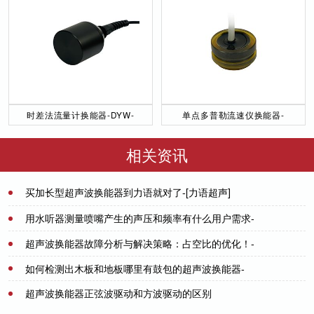
时差法流量计换能器-DYW-
单点多普勒流速仪换能器-
50／200-NA
DYW-1M-01F
相关资讯
买加长型超声波换能器到力语就对了-[力语超声]
2022-08-23
用水听器测量喷嘴产生的声压和频率有什么用户需求-
[力语超声]
超声波换能器故障分析与解决策略：占空比的优化！-
2024-04-26
[力语超声]
如何检测出木板和地板哪里有鼓包的超声波换能器-
2024-10-21
[力语超声]
超声波换能器正弦波驱动和方波驱动的区别
2021-11-03