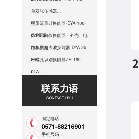
单双张传感器...
明渠流量计换能器-DYA-100-
02PE-F...
风速风向仪换能器、外壳、电
路板批发...
空气中超声波换能器-DYA-25-
20C...
干湿孔识别换能器ZH-160-
01A...
联系力语
CONTACT LIYU
固定电话：
0571-88216901
手机号码：