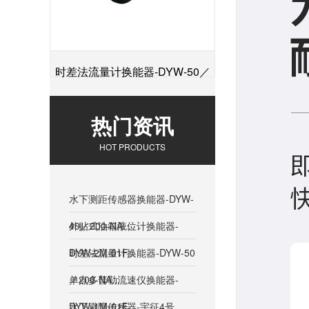
时差法流量计换能器-DYW-50／
+
200-NA
热门资讯
HOT PRODUCTS
水下测距传感器换能器-DYW-
40／200-NA...
外贴式油箱液位计换能器-
DYW-2M-01F...
时差法流量计换能器-DYW-50
／200-NA...
单点多普勒流速仪换能器-
DYW-1M-01F...
水下避障传感器-宇征4号...