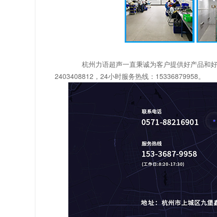
杭州力语超声一直秉诚为客户提供好产品和好
2403408812，24小时服务热线：15336879958。