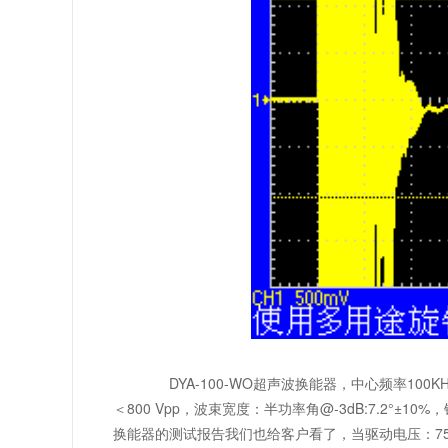
DYA-100-WO超声波换能器，中心频率100
＜800 Vpp，波束宽度：半功率角@-3dB:7.2°±
换能器的测试报告我们也给客户看了，当驱动电压：750 