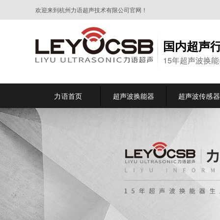
欢迎来到杭州力语超声技术有限公司官网！
国内超声
15年超声波换
力语首页
超声波换能器
超声波传感器