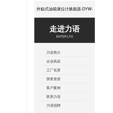
外贴式油箱液位计换能器-DYW-
+
2M-01F
走进力语
ENTER LYU
力语简介
企业风采
工厂实景
荣誉资质
客户案例
联系力语
力语招聘