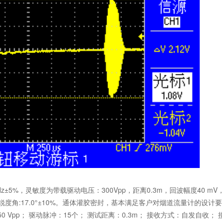
KHz±5%，灵敏度为带载驱动电压：300Vpp，距离0.3m，回波幅度40 m
10%，锐度角:17.0°±10%。通体灌胶密封，基本满足客户对烟道流量计的设计
Vpp； 驱动脉冲：15个； 测试距离：0.3m； 接收方式：自发自收；