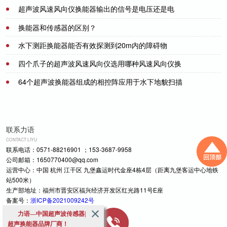
超声波风速风向仪换能器输出的信号是电压还是电
流？
2021-07-20
换能器和传感器的区别？
水下测距换能器能否有效探测到20m内的障碍物
2021-07-08
四个爪子的超声波风速风向仪选用哪种风速风向仪换
2021-07-20
能器
64个超声波换能器组成的相控阵应用于水下地貌扫描
2021-08-05
2021-07-23
联系力语
CONTACT LIYU
联系电话：0571-88216901 ；153-3687-9958
公司邮箱：1650770400@qq.com
运营中心：中国 杭州 江干区 九堡鑫运时代金座4栋4层（距离九堡客运中心地铁
站500米）
生产部地址：福州市晋安区福兴经济开发区红光路11号E座
备案号：
浙ICP备2021009242号
力语—中国超声波传感器|
超声换能器品牌厂商！