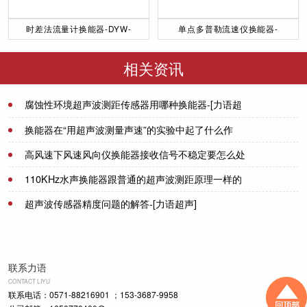
时差法流量计换能器-DYW-
单点多普勒流速仪换能器-
50／200-NA
DYW-1M-01F
相关资讯
腐蚀性环境超声波测距传感器用哪种换能器-[力语超
声]
2021-06-16
换能器在“用超声波测量声速”的实验中起了什么作
用？
高风速下风速风向仪换能器接收信号不稳定要怎么处
2021-07-08
理
110KHz水声换能器跟普通的超声波测距原理一样的
2021-08-05
吗？
超声波传感器精度问题的解答-[力语超声]
2021-07-20
2022-08-30
联系力语
CONTACT LIYU
联系电话：0571-88216901 ；153-3687-9958