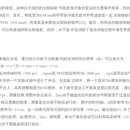
辐射很强。这种白天强烈的太阳辐射
可能是海洋激光雷达的主要噪声来源，特
设计。首先，将线宽为0.04 nm的窄带脉冲激光器与窄带滤波器一起
压缩接收
OV（9.6
mrad）的准直器来降低太阳辐射噪声[33]。最后，利用水的吸收和
，可以有效地抑制太阳辐射。此外，水下操
作也消除了激光传输过程中海空界
布来确定水深。通过统计分析方法检索
到的水深时间分辨率（
∆
t）可以表示为：
∆
t =
√
τ
又
+ τ
ser
+ τ
ad
+ τ
n
,
2
T
2
la
2
sp
2
sy
冲持续时间（501 ps），
τspad
是
SPAD的定时抖动（800 ps），τ
syn
是同步信
大学的一个实验水箱中进行了评估。在实验
过程中，将一个直径为6厘米的银
平台上，高程调整精度为0.05厘米。水下激光雷达几乎垂直放置以照亮盘
，通
 ps，测量结果
用图中的点表示。2(a).由于磁盘的后向散射信号明显强于过滤
了保证测量的精度，测量是在水面平静后进行的
。图中的时间轴。2的折射率为1
分辨率为
∼
11cm。这一结果与用等式得到的计算结果（940 ps）吻合较好(1).
为
形进行处理。如
图所示。2(a)，很明显，单光子激光雷达可以利用高采样率（10 
的光子重建波形进行拟合：