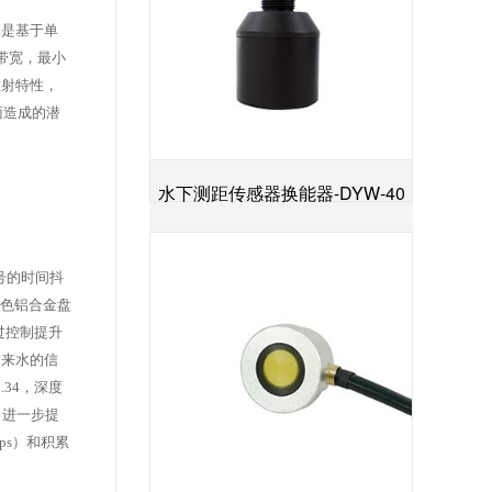
别是基于单
带宽，最小
散射特性，
面造成的潜
水下测距传感器换能器-DYW-40
+
／200-NA
号的时间抖
白色铝合金盘
过控制提升
自来水的信
.34，深度
了进一步提
ps）和积累