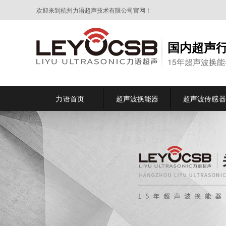
欢迎来到杭州力语超声技术有限公司官网！
国内超声
15年超声波换
力语首页
超声波换能器
超声波传感器