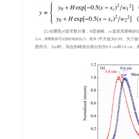
(2)
在哪里
y0
是常数分量，H是振幅，
xc
是双高斯峰的
r平方值为0.99。为了
2(a)，测量数据可以很好地拟合(2)，配有
图所示。2(a)时，拟合的峰值位移分别为0.6 cm和3.6 cm