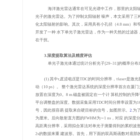
海洋激光雷达通常在可见光谱中工作，那里的太阳
光子的激光雷达。为了抑制太阳辐射
噪声，本文采用了三种
化太阳辐射的影响。其次，采用具有小孔径（4.8 mm）和窄F
开发了一种
水下单光子激光雷达，作为一种天然的过滤器
在干扰。
3.深度提取算法及精度评估
单光子激光体通过统计分析光子[29–31]的概率分
(1)
其中τ
直流电压
是TDC的时间分辨率，
τlaser
是激光脉
动（10 ps）。
整个激光雷达系统的深度分辨率首次在厦门
放置在深度为0。8 m.磁盘被固定在一个计
算机控制的升降
平台调整盘的深度。数据采集采用TDC时间分辨率设置为10
号，因此很容易
提取来自硬目标的信号，如图所示。
2.
为
为厘米。后向散射直方图的FWHM为
∼
1 ns，对应
的深度
高距离分辨率，采用拟合算法对单光子测量得到的累积波
2s的数据来重
建波形。首先，用下面的双高斯函数对底部