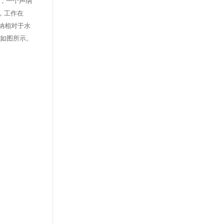
度，一个声纳
），工作在
纳相对于水
如图所示。