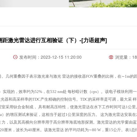
距激光雷达进行互相验证（下）-[力语超声]
发布时间：2023-12-15 11:20:00
浏览量：18
号。几何重叠因子表示激光束与激光
雷达的接收器FOV重叠的比例，在
∼
1m的
现的，效率约为52%，在532 nm处
每秒暗计数（cps）。该电子模块利用
为激光器和高采样率的TDC产生精确的控制信号。TDC的采样率是可调，最大采
样
雷达腔室采用钛合金制成，
具有耐高压特性，使激光雷达在水下工作时间可达1公里
Pa）的增压测试来验证，这相当于超过1公里深度的压力。
这为激光雷达安装在
能
力，以及其高横向分辨率用于高分辨率海底地形探测。激光雷达的光学窗由蓝
20厘米，波长为40厘米。该激光雷达
的平均功耗为
∼
80 W，重15公斤。表1