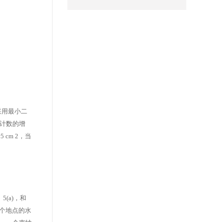
采用最小二
计数的增
cm 2，当
(a)，和
个地点的水