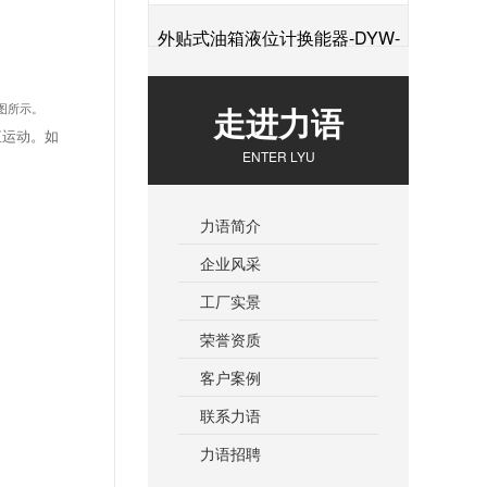
外贴式油箱液位计换能器-DYW-
+
2M-01F
走进力语
图所示。
直运动。如
ENTER LYU
力语简介
企业风采
工厂实景
荣誉资质
客户案例
联系力语
力语招聘