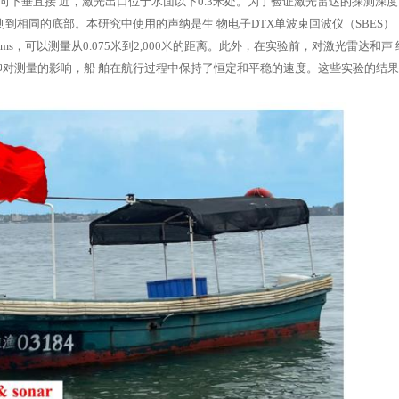
，向下垂直接
近，激光出口位于水面以下0.3米处。为了验证激光雷达的探测深
测到相同的底部。本研究中使用的声纳是生
物电子DTX单波束回波仪（SBES
 ms，可以测量从0.075米到2,000米的距离。此外，在实验前，对激光雷达和声
仰对测量的影响，船
舶在航行过程中保持了恒定和平稳的速度。这些实验的结果