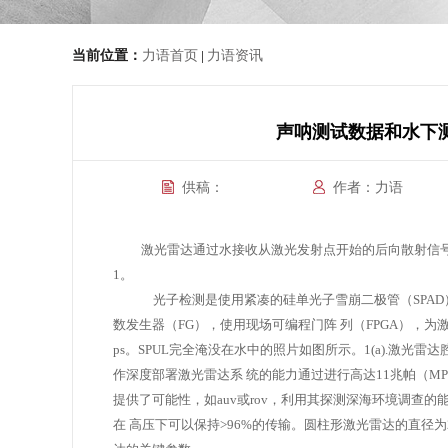
当前位置：
力语首页
力语资讯
|
声呐测试数据和水下测
供稿：
作者：力语
激光雷达通过水接收从激光发射点开始的后向散射信
1。
光子检测是使用紧凑的硅单光子雪崩二极管（SPAD）实
数发生器（FG），使用现场可编程门阵
列（FPGA），
ps。SPUL完全淹没在水中的照片如图所示。1(a).激光
作深度部署激光雷达系
统的能力通过进行高达11兆帕（M
提供了可能性，如auv或rov，利用其探测深海环境调查的
在
高压下可以保持>96%的传输。圆柱形激光雷达的直径为