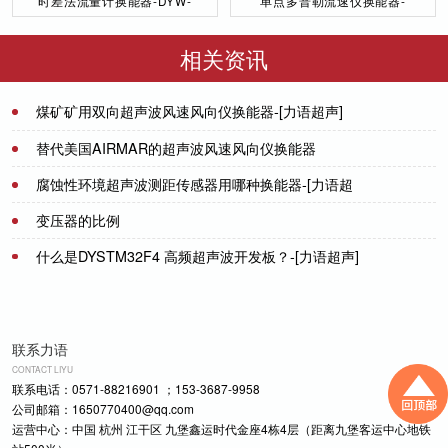
时差法流量计换能器-DYW-
单点多普勒流速仪换能器-
50／200-NA
DYW-1M-01F
相关资讯
煤矿矿用双向超声波风速风向仪换能器-[力语超声]
2022-06-18
替代美国AIRMAR的超声波风速风向仪换能器
腐蚀性环境超声波测距传感器用哪种换能器-[力语超
2021-08-14
声]
变压器的比例
2021-06-16
什么是DYSTM32F4 高频超声波开发板？-[力语超声]
2021-07-08
2022-07-27
联系力语
CONTACT LIYU
联系电话：0571-88216901 ；153-3687-9958
公司邮箱：1650770400@qq.com
运营中心：中国 杭州 江干区 九堡鑫运时代金座4栋4层（距离九堡客运中心地铁