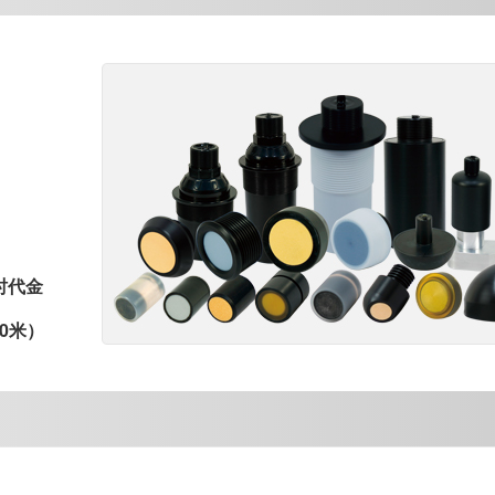
时代金
0米）