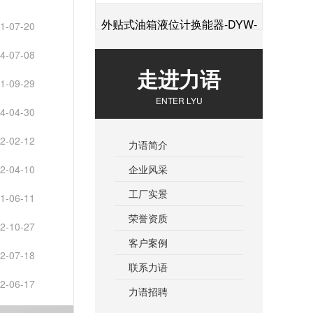
外贴式油箱液位计换能器-DYW-
1-07-20
4-07-08
+
2M-01F
走进力语
1-09-29
ENTER LYU
4-04-30
2-02-12
力语简介
企业风采
2-04-10
工厂实景
1-06-11
荣誉资质
2-10-27
客户案例
2-07-18
联系力语
2-06-17
力语招聘