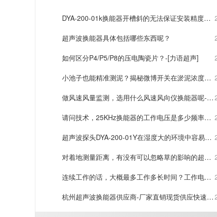
DYA-200-01k换能器开槽斜的无法保证安装精度，
要怎么办？
超声波换能器具体包括哪些东西呢？
如何区分P4/P5/P8的压电陶瓷片？-[力语超声]
小池子也能精准测泥？揭秘微博开关在淤泥浓度测
量中的妙用！-[力语超声]
做风速风量监测，选用什么风速风向仪换能器呢-
[力语超声]
请问技术，25KHz换能器的工作电压是多少频率调
到谐振频率了。就是电压不知道怎样
超声波探头DYA-200-01Y在湿度大的环境中容易坏
么？
对着地测量距离，有没有可以忽略草的影响的超声
波探头？
连续工作的话，大概最多工作多长时间？工作电压
是300V
杭州超声波换能器供应商-厂家直销现货供应快速发
货