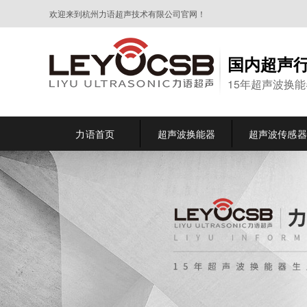
欢迎来到杭州力语超声技术有限公司官网！
国内超声
15年超声波换
力语首页
超声波换能器
超声波传感器