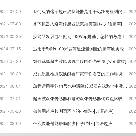
2021-07-20
我们买的这个超声波换能器是用于远距离检测的，
202
工作电压太高了，我们用于通信，要求的通信距离
2021-07-08
水下机器人避障传感器波束如何选择-[力语超声]
202
很近，大概半
2022-03-25
换能器发射电压做到 400Vpp是基于怎样的考虑？
202
2024-07-15
适用于5米到100米宽河道流量测量的超声波换能器
202
检测报告-[力语超声]
2022-07-20
如何选择超声波风速风向仪的外壳材质-[安布雷拉]
202
2021-09-29
成孔质量检测仪换能器厂家带你看它的工作环境-
202
[力语超声]
2021-08-04
怎样运用宇征11号水中避障传感器在泳游池中激光
202
测距？-[力语超声]
2021-07-21
超声波双张传感器和电磁双张传感器优缺点比较-
202
[力语超声]
2021-09-28
如何用超声检测圆环内的小钢珠-[力语超声]
202
2021-08-09
什么换能器能帮助解决科学喂虾-[力语超声]
202