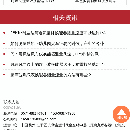
时差法流量计换能器-DYW-
单点多普勒流速仪换能器-
50／200-NA
DYW-1M-01F
相关资讯
28Khz时差法河道流量计换能器测量流速可以达到1%
的误差
2021-07-25
如何测量铁轨上幼儿园火车行驶的时候，产生的各种
声音信号？
问：用风速风向仪换能器测量风速，0.5米/秒的风
2021-07-21
速，需要多大的发射电压？
风速风向仪上的超声波换能器选用安布雷拉的就对了-
2021-07-21
[力语超声]
超声波燃气表换能器测量流量的方法有哪些？
2021-12-21
2021-07-08
联系力语
CONTACT LIYU
联系电话：0571-88216901 ；153-3687-9958
公司邮箱：1650770400@qq.com
运营中心：中国 杭州 江干区 九堡鑫运时代金座4栋4层（距离九堡客运中心地铁