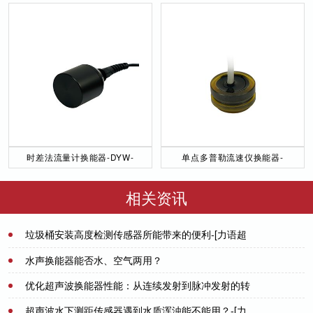
时差法流量计换能器-DYW-
单点多普勒流速仪换能器-
50／200-NA
DYW-1M-01F
相关资讯
垃圾桶安装高度检测传感器所能带来的便利-[力语超
声]
2021-07-13
水声换能器能否水、空气两用？
优化超声波换能器性能：从连续发射到脉冲发射的转
2021-07-21
变-[力语超声]
超声波水下测距传感器遇到水质浑浊能不能用？-[力
2024-11-15