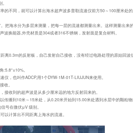
别。
率的不同，就可以计算出海水超声波多普勒流速仪前方50～100厘米处
CP”。把海水分为多层来测量，把每一层的流速都测量出来。这样测量出来
UN超声波换能器,外壳材质是304或者316不锈钢，发射面是复合材料。
着距离0.3m的反射板，自己发射自己接收，没有经过电路处理的原始回波
:5.8°±10%。
叫作ADCP,用1个DYW-1M-01T-LIUJUN来使用。
己接收。
道，接收到的超声波是从多少厘米远的地方反射回来的。
声波可以传播到10米～15米处，从0.20米开始到15.00米处遇到水层中的颗粒
的信号在微伏μV 级别。
就可以计算出不同距离上海水的流速。