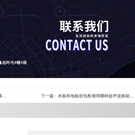
多
下一篇：木板和地板鼓包检测用哪种超声波换能器
[力语超声]