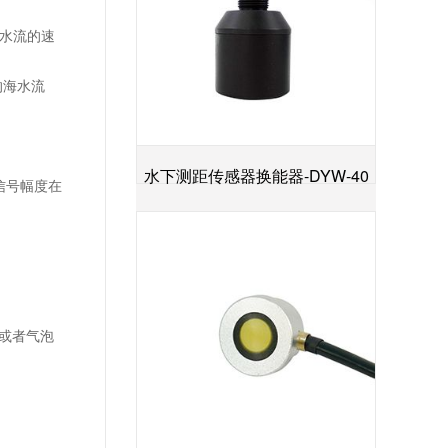
的水流的速
的海水流
水下测距传感器换能器-DYW-40
信号幅度在
+
／200-NA
物或者气泡