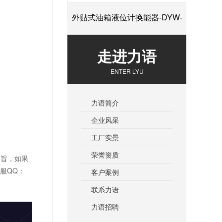
外贴式油箱液位计换能器-DYW-
+
2M-01F
走进力语
ENTER LYU
力语简介
企业风采
工厂实景
荣誉资质
宗旨，如果
客服QQ：
客户案例
联系力语
力语招聘