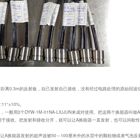
着距离0.3m的反射板，自己发射自己接收，没有经过电路处理的原始回波
11°±10%。
般用2个DYW-1M-01NA-LIUJUN来成对使用。把这两个换能器叫做
用于接收。把发射和接收分开，就可以让A换能器一直发射，也可以间歇性
让A换能器发射的超声波被50～100厘米外的水层中的颗粒物或者气泡反