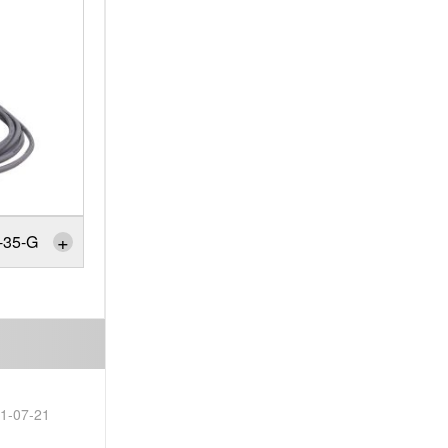
+
5-G
1-07-21