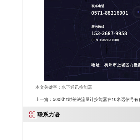
本文关键字：水下通讯换能器
上一篇：500Khz时差法流量计换能器在10米远信号有
联系力语
强？-[力语超声]