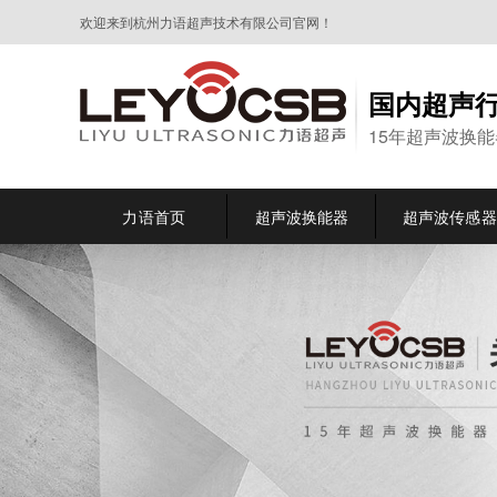
欢迎来到杭州力语超声技术有限公司官网！
国内超声
15年超声波换
力语首页
超声波换能器
超声波传感器