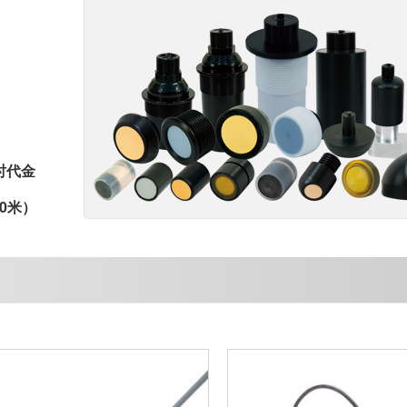
时代金
0米）