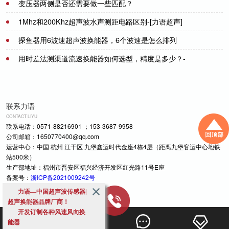
中心频率关联，换能器是不是就能发出超声波了？
2021-07-21
变压器两侧是否还需要做一些匹配？
1Mhz和200Khz超声波水声测距电路区别-[力语超声]
2021-07-21
探鱼器用6波速超声波换能器，6个波速是怎么排列
2022-03-23
的？-[力语超声]
用时差法测渠道流速换能器如何选型，精度是多少？-
2021-07-01
[力语超声]
2023-02-13
联系力语
CONTACT LIYU
联系电话：0571-88216901 ；153-3687-9958
公司邮箱：1650770400@qq.com
运营中心：中国 杭州 江干区 九堡鑫运时代金座4栋4层（距离九堡客运中心地铁
站500米）
生产部地址：福州市晋安区福兴经济开发区红光路11号E座
备案号：
浙ICP备2021009242号
力语—中国超声波传感器|
超声换能器品牌厂商！
开发订制各种风速风向换
能器