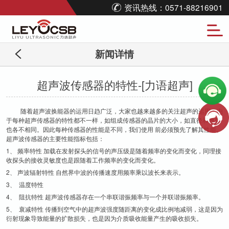
资讯热线：0571-88216901
新闻详情
超声波传感器的特性-[力语超声]
随着超声波换能器的运用日趋广泛，大家也越来越多的关注超声的运用。由
于每种超声传感器的特性都不一样，如组成传感器的晶片的大小，如直径和厚度
也各不相同。因此每种传感器的性能是不同，我们使用 前必须预先了解其性能。
超声波传感器的主要性能指标包括：
1、 频率特性 加载在发射探头的信号的声压级是随着频率的变化而变化，同理接
收探头的接收灵敏度也是跟随着工作频率的变化而变化。
2、 声波辐射特性 自然界中波的传播速度用频率乘以波长来表示。
3、 温度特性
4、 阻抗特性 超声波传感器存在一个串联谐振频率与一个并联谐振频率。
5、 衰减特性 传播到空气中的超声波强度随距离的变化成比例地减弱，这是因为
衍射现象导致能量的扩散损失，也是因为介质吸收能量产生的吸收损失。