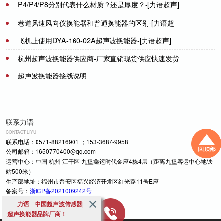
P4/P4/P8分别代表什么材质？还是厚度？-[力语超声]
2022-03-25
巷道风速风向仪换能器和普通换能器的区别-[力语超
声]
飞机上使用DYA-160-02A超声波换能器-[力语超声]
2022-06-18
杭州超声波换能器供应商-厂家直销现货供应快速发货
2022-02-10
超声波换能器接线说明
2021-08-09
2021-07-08
联系力语
CONTACT LIYU
联系电话：0571-88216901 ；153-3687-9958
公司邮箱：1650770400@qq.com
运营中心：中国 杭州 江干区 九堡鑫运时代金座4栋4层（距离九堡客运中心地铁
站500米）
生产部地址：福州市晋安区福兴经济开发区红光路11号E座
备案号：
浙ICP备2021009242号
力语—中国超声波传感器|
超声换能器品牌厂商！