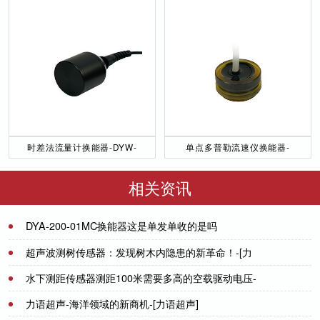
时差法流量计换能器-DYW-
单点多普勒流速仪换能器-
50／200-NA
DYW-1M-01F
相关资讯
DYA-200-01MC换能器这是单发单收的是吗
2021-09-28
超声波测树传感器：发现树木内隐患的新革命！-[力
语超声]
水下测距传感器测距100米需要多高的空载驱动电压-
2024-04-22
[力语超声]
力语超声-海洋领域的新商机-[力语超声]
2021-06-15