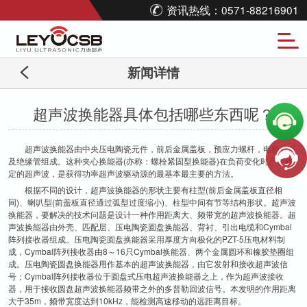
资讯热线：0571-88216901
新闻详情
超声波换能器具体包括哪些东西呢？
超声波换能器由中央压电陶瓷元件，前后金属盖板，预应力螺杆，电极片以
及绝缘管组成。这种夹心换能器(亦称：螺栓紧固型换能器)在负荷变化时产生稳
定的超声波，是获得功率超声波驱动源的最基本最主要的方法。
根据不同的设计，超声波换能器的形状主要有柱型(前后金属盖板直径相
同)、喇叭型(前盖板直径通过弧型过度缩小)、柱型中间有节等结构形状。超声波
换能器，要解决的技术问题是设计一种作用距离大、频带宽的超声波换能器。超
声波换能器由外壳、匹配层、压电陶瓷圆盘换能器、背衬、引出电缆和Cymbal
阵列接收器组成。压电陶瓷圆盘换能器采用厚度方向极化的PZT-5压电材料制
成，Cymbal阵列接收器由8～16只Cymbal换能器、两个金属圆环和橡胶垫圈组
成。压电陶瓷圆盘换能器用作基本的超声波换能器，由它发射和接收超声波信
号；Cymbal阵列接收器位于圆盘式压电超声波换能器之上，作为超声波接收
器，用于接收圆盘超声波换能器频带之外的多普勒回波信号。本发明的作用距离
大于35m，频带宽度达到10kHz，能检测高速移动的远距离目标。