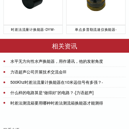
时差法流量计换能器-DYW-
单点多普勒流速仪换能器-
50／200-NA
DYW-1M-01F
相关资讯
水平无方向性水声换能器，用作通讯，他的发射角度
是怎么样的？-[力语超声]
2021-07-01
力语超声公司开展技术交流会III
500Khz时差法流量计换能器在10米远信号有多强？-
2021-07-10
[力语超声]
什么样的电路算是“做得好”的电路？-[力语超声]
2021-10-27
时差法测流箱要用哪种时差法测流箱换能器才能测得
2023-08-08
好-[力语超声]
2021-06-15