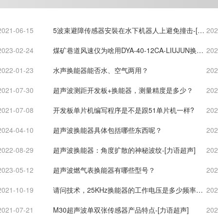
2021-06-15
5波束避障传感器安裝在水下机器人上避免撞击-[力
202
语超声]
2023-02-24
煤矿巷道风速仪为啥用DYA-40-12CA-LIUJUN换能
202
器[力语超声]
2022-01-23
水声换能器能否水、空气两用？
202
2021-07-30
超声波测距开发板+换能器，测量精度是多少？
202
2021-07-08
开发板单片机编写程序是不是跟51单片机一样?
202
2024-04-10
超声波换能器具体包括哪些东西呢？
202
2022-08-29
超声波换能器：角度扩散的神秘波纹-[力语超声]
202
2023-05-12
超声波燃气表换能器有哪些型号？
202
2021-10-19
请问技术，25KHz换能器的工作电压是多少频率调
202
到谐振频率了。就是电压不知道怎样
2021-07-21
M30超声波单双张传感器产品特点-[力语超声]
202