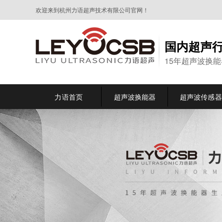
欢迎来到杭州力语超声技术有限公司官网！
国内超声
15年超声波换
力语首页
超声波换能器
超声波传感器