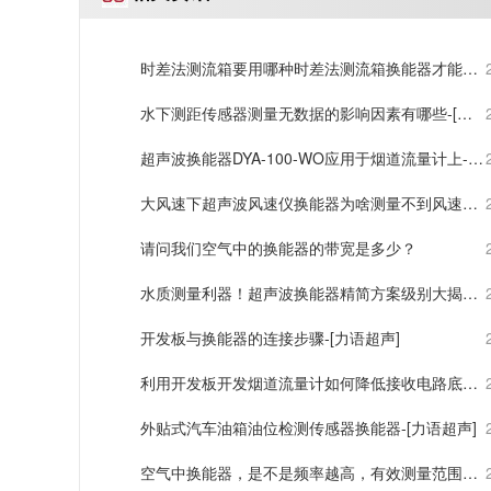
时差法测流箱要用哪种时差法测流箱换能器才能测
得好-[力语超声]
水下测距传感器测量无数据的影响因素有哪些-[力
语超声]
超声波换能器DYA-100-WO应用于烟道流量计上-
[力语超声]
大风速下超声波风速仪换能器为啥测量不到风速
了?
请问我们空气中的换能器的带宽是多少？
水质测量利器！超声波换能器精简方案级别大揭
秘！-[力语超声]
开发板与换能器的连接步骤-[力语超声]
利用开发板开发烟道流量计如何降低接收电路底噪-
[力语超声]
外贴式汽车油箱油位检测传感器换能器-[力语超声]
空气中换能器，是不是频率越高，有效测量范围，