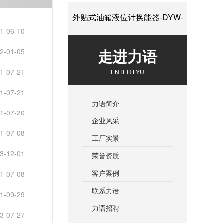
外贴式油箱液位计换能器-DYW-
1-06-10
+
2M-01F
走进力语
2-01-05
1-07-21
ENTER LYU
1-07-21
力语简介
1-07-20
企业风采
1-07-08
工厂实景
3-12-01
荣誉资质
客户案例
1-07-08
联系力语
1-09-29
力语招聘
3-07-27