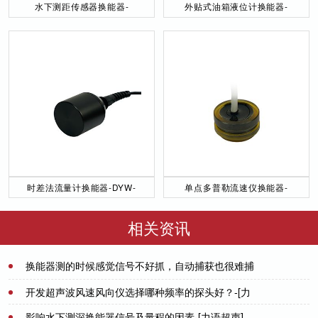
水下测距传感器换能器-
外贴式油箱液位计换能器-
DYW-40／200-NA
DYW-2M-01F
时差法流量计换能器-DYW-
单点多普勒流速仪换能器-
50／200-NA
DYW-1M-01F
相关资讯
换能器测的时候感觉信号不好抓，自动捕获也很难捕
获，是触发电平设的太低了？
2021-09-29
开发超声波风速风向仪选择哪种频率的探头好？-[力
语超声]
影响水下测深换能器信号及量程的因素-[力语超声]
2023-05-24