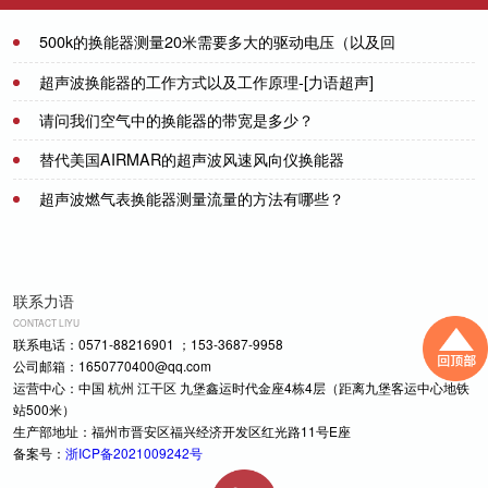
500k的换能器测量20米需要多大的驱动电压（以及回
波幅度）？
2021-07-21
超声波换能器的工作方式以及工作原理-[力语超声]
请问我们空气中的换能器的带宽是多少？
2023-02-21
替代美国AIRMAR的超声波风速风向仪换能器
2021-07-08
超声波燃气表换能器测量流量的方法有哪些？
2021-08-14
2021-07-08
联系力语
CONTACT LIYU
联系电话：0571-88216901 ；153-3687-9958
公司邮箱：1650770400@qq.com
运营中心：中国 杭州 江干区 九堡鑫运时代金座4栋4层（距离九堡客运中心地铁
站500米）
生产部地址：福州市晋安区福兴经济开发区红光路11号E座
备案号：
浙ICP备2021009242号