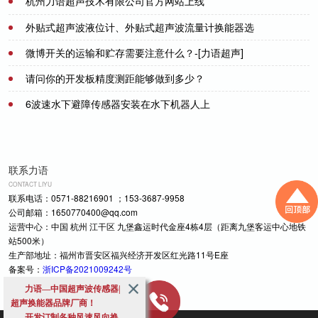
杭州力语超声技术有限公司官方网站上线
2021-07-09
外贴式超声波液位计、外贴式超声波流量计换能器选
用那款？-[力语超声]
微博开关的运输和贮存需要注意什么？-[力语超声]
2021-07-01
请问你的开发板精度测距能够做到多少？
2024-11-15
6波速水下避障传感器安装在水下机器人上
2021-07-20
2021-07-26
联系力语
CONTACT LIYU
联系电话：0571-88216901 ；153-3687-9958
公司邮箱：1650770400@qq.com
运营中心：中国 杭州 江干区 九堡鑫运时代金座4栋4层（距离九堡客运中心地铁
站500米）
生产部地址：福州市晋安区福兴经济开发区红光路11号E座
备案号：
浙ICP备2021009242号
力语—中国超声波传感器|
超声换能器品牌厂商！
开发订制各种风速风向换