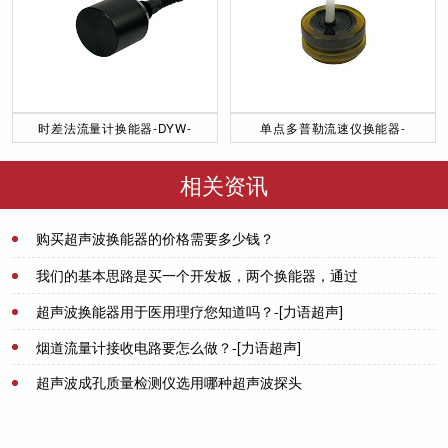
时差法流量计换能器-DYW-
单点多普勒流速仪换能器-
50／200-NA
DYW-1M-01F
相关资讯
购买超声波换能器的价格需要多少钱？
2021-08-13
我们的基本思路是买一个开发板，两个换能器，通过
实际测试来看效果，哪个可用就用哪个
超声波换能器用于医用理疗您知道吗？-[力语超声]
2021-07-20
烟道流量计接收电路要怎么做？-[力语超声]
2022-05-20
超声波成孔质量检测仪选用哪种超声波探头
2023-03-09
2021-08-12