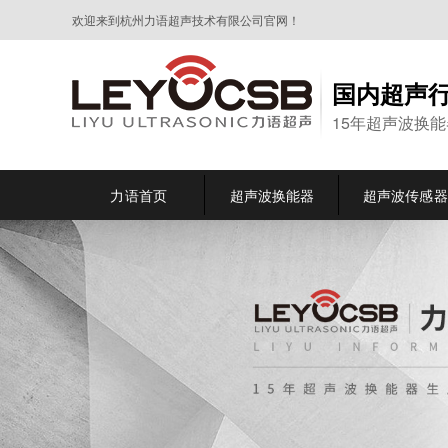
欢迎来到杭州力语超声技术有限公司官网！
国内超声
15年超声波换
力语首页
超声波换能器
超声波传感器