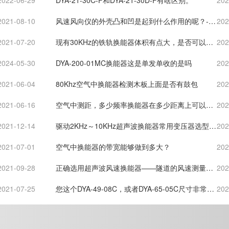
2022-06-29
DYA-21-30C-F和DYA-21-30D-F有啥区别。
202
2021-08-10
风速风向仪的外壳凸和凹是起到什么作用的呢？-
202
[力语超声]
2021-07-20
现有30KHz的铁轨换能器体积有点大，是否可以做
202
的小一些，方便安装-[力语超声]
2024-05-30
DYA-200-01MC换能器这是单发单收的是吗
202
2021-06-04
80Khz空气中换能器检测木板上面是否有鼓包
202
2021-06-16
空气中测距，多少频率换能器在多少距离上可以达
202
到多少精度
2021-12-14
驱动2KHz～10KHz超声波换能器常用变压器选型资
202
料-[力语超声]
2021-07-01
空气中换能器的带宽能够做到多大？
202
2021-09-28
正确选用超声波风速换能器——隧道的风速测量更
202
准确[力语超声]
2021-07-25
您这个DYA-49-08C，或者DYA-65-05C尺寸非常
202
大。回波幅度也非常大。380mV