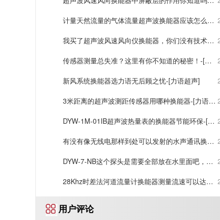
超声波风速风向换能器中屏蔽层的作用你知道吗？-
[力语超声]
计量天然流量的气体流量超声波换能器应该怎么
选？
我买了超声波风速风向仪换能器，你们没有技术手
册，我怎么用？
传感器测量总失准？这里有你不知道的秘密！-[力
语超声]
新风系统换能器选力语无后顾之忧-[力语超声]
3米距离的超声波测距传感器用哪种换能器-[力语超
声]
DYW-1M-01IB超声波热量表的换能器节能环保-[力
语超声]
有没有像无线电那样到处可以发射的水声通讯换能
器？-[力语超声]
DYW-7-NB这个探头是需要全部放在水里面吧，我
只放一截进去亦可以吗
28Khz时差法河道流量计换能器测量流速可以达到
1%的误差
用户评论