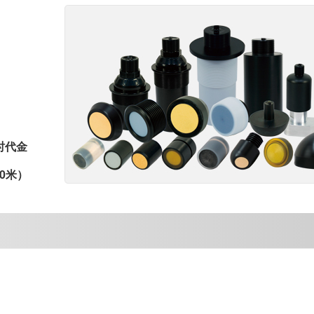
时代金
0米）