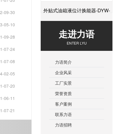
1-07-20
外贴式油箱液位计换能器-DYW-
2-09-30
3-05-10
+
2M-01F
走进力语
1-09-28
ENTER LYU
1-07-24
1-07-08
力语简介
企业风采
4-02-05
工厂实景
1-07-20
荣誉资质
1-06-11
客户案例
1-07-21
联系力语
力语招聘