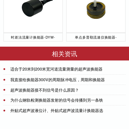
时差法流量计换能器-DYW-
单点多普勒流速仪换能器-
50／200-NA
DYW-1M-01F
相关资讯
适合于20米到200米宽河道流量测量的超声波换能器
检测报告-[力语超声]
2024-04-30
我直接给换能器300V的周期脉冲电压，周期和换能器
中心频率关联，换能器是不是就能发出超声波了？
超声波换能器接不到信号是什么原因？
2021-07-21
为什么钢轨检测换能器发射的信号会传播到另一条铁
2021-07-08
轨上-[力语超声]
外贴式超声波液位计、外贴式超声波流量计换能器选
2023-04-26
用那款？-[力语超声]
2021-07-01