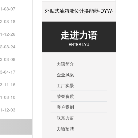
1-08-07
外贴式油箱液位计换能器-DYW-
2-03-18
+
2M-01F
走进力语
1-12-26
ENTER LYU
2-03-24
3-03-08
力语简介
3-04-17
企业风采
3-11-16
工厂实景
荣誉资质
1-08-10
客户案例
1-12-03
联系力语
力语招聘