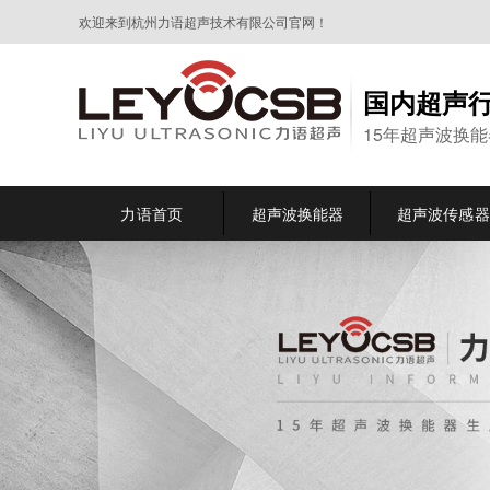
欢迎来到杭州力语超声技术有限公司官网！
国内超声
15年超声波换
力语首页
超声波换能器
超声波传感器