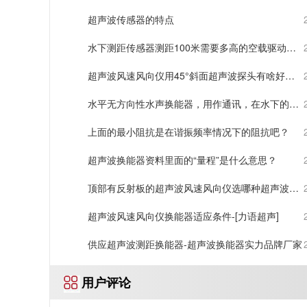
声]
超声波传感器的特点
水下测距传感器测距100米需要多高的空载驱动电
压-[力语超声]
超声波风速风向仪用45°斜面超声波探头有啥好
处？
水平无方向性水声换能器，用作通讯，在水下的通
讯距离有多远？-[力语超声]
上面的最小阻抗是在谐振频率情况下的阻抗吧？
超声波换能器资料里面的“量程”是什么意思？
顶部有反射板的超声波风速风向仪选哪种超声波换
能器
超声波风速风向仪换能器适应条件-[力语超声]
供应超声波测距换能器-超声波换能器实力品牌厂家
用户评论