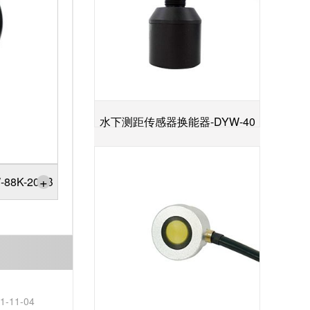
水下测距传感器换能器-DYW-40
+
／200-NA
+
8K-200B
1-11-04