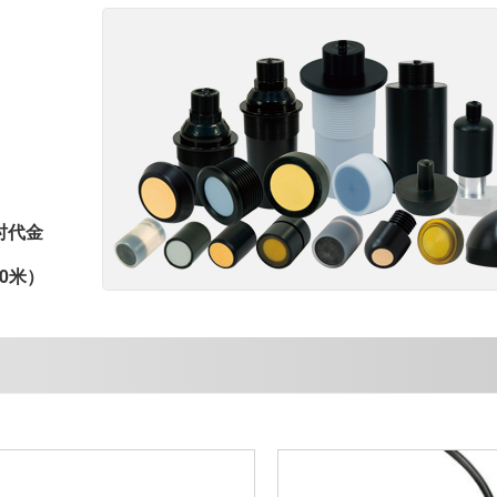
时代金
0米）