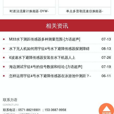
时差法流量计换能器-DYW-
单点多普勒流速仪换能器-
50／200-NA
DYW-1M-01F
相关资讯
M33水下测距传感器多种测量范围-[力语超声]
07-13
水下无人机如何用宇征4号水下避障传感器探测障碍
08-13
物
6波速水下避障传感器安装在水下机器人上
07-26
海边测试宇征4号的信号数据和结论-[力语超声]
07-19
怎样运用宇征4号水下避障传感器在泳游池中测距？-
06-11
[力语超声]
联系力语
CONTACT LIYU
联系电话：0571-88216901 ；153-3687-9958