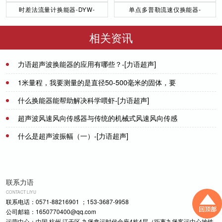
时差法流量计换能器-DYW-
单点多普勒流速仪换能器-
50／200-NA
DYW-1M-01F
相关资讯
力语超声波换能器的应用有哪些？-[力语超声]
2022-09-27
1米量程，我要测量的是直径50-500毫米的固体，要
求换能器最小的直径是50mm大小，选哪一种？
什么换能器能帮助解决科学喂虾-[力语超声]
2021-07-21
超声波风速风向传感器与传统的机械式风速风向传感
2022-06-17
器有什么优点-[力语超声]
什么是超声波振幅（一）-[力语超声]
2021-12-25
2022-05-24
联系力语
CONTACT LIYU
联系电话：0571-88216901 ；153-3687-9958
公司邮箱：1650770400@qq.com
运营中心：中国 杭州 江干区 九堡鑫运时代金座4栋4层（距离九堡客运中心地铁